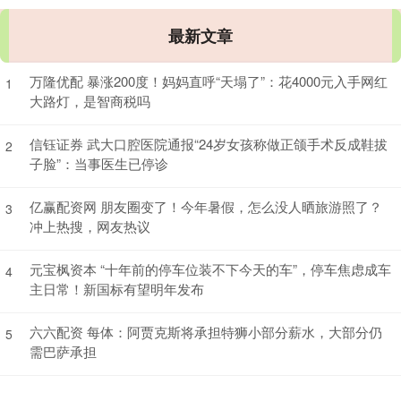
最新文章
万隆优配 暴涨200度！妈妈直呼“天塌了”：花4000元入手网红
1
大路灯，是智商税吗
信钰证券 武大口腔医院通报“24岁女孩称做正颌手术反成鞋拔
2
子脸”：当事医生已停诊
亿赢配资网 朋友圈变了！今年暑假，怎么没人晒旅游照了？
3
冲上热搜，网友热议
元宝枫资本 “十年前的停车位装不下今天的车”，停车焦虑成车
4
主日常！新国标有望明年发布
六六配资 每体：阿贾克斯将承担特狮小部分薪水，大部分仍
5
需巴萨承担