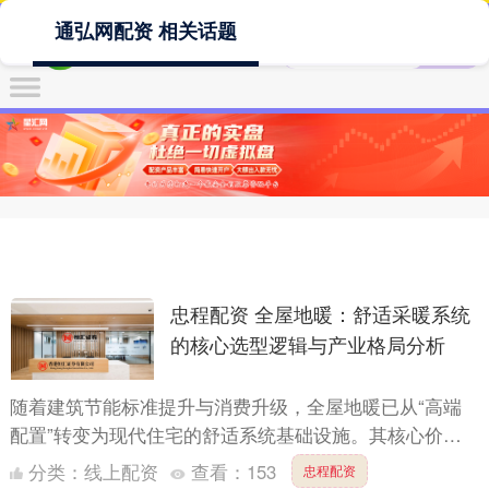
通弘网配资 相关话题
忠程配资 全屋地暖：舒适采暖系统
的核心选型逻辑与产业格局分析
随着建筑节能标准提升与消费升级，全屋地暖已从“高端
配置”转变为现代住宅的舒适系统基础设施。其核心价值
在于：均匀辐射供热（地面温度梯度仅2-3℃）、减少垂
分类：
线上配资
查看：
153
忠程配资