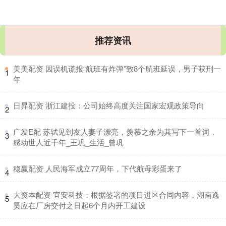
推荐资讯
​美美配资 因误机谎报“航班有炸弹”致8个航班延误，男子获刑一
1
年
​日昇配资 浙江建投：公司始终高度关注国家宏观政策导向
2
​广发E配 苏轼见到友人妻子漂亮，羡慕之余为其写下一首词，
3
感动世人近千年_王巩_生活_曾巩
​稳赢配资 人民海军成立77周年，下代航母彩蛋来了
4
​大资本配资 宜安科技：根据签署的项目进区合同内容，湖南逸
5
昊应在厂房交付之日起6个月内开工建设