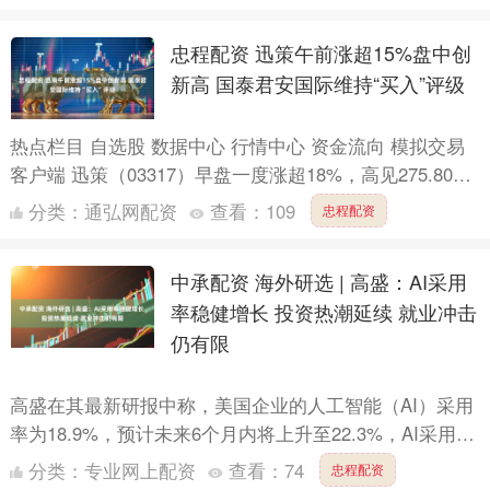
直温差（....
忠程配资 迅策午前涨超15%盘中创
新高 国泰君安国际维持“买入”评级
热点栏目 自选股 数据中心 行情中心 资金流向 模拟交易
客户端 迅策（03317）早盘一度涨超18%，高见275.80港
元，再度刷新上市新高，截至发稿，股价上....
分类：
通弘网配资
查看：
109
忠程配资
中承配资 海外研选 | 高盛：AI采用
率稳健增长 投资热潮延续 就业冲击
仍有限
高盛在其最新研报中称，美国企业的人工智能（AI）采用
率为18.9%，预计未来6个月内将上升至22.3%，AI采用进
入“稳健增长期”。 高盛分析师Sarah Do....
分类：
专业网上配资
查看：
74
忠程配资