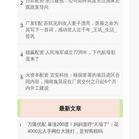
​日昇配资 浙江建投：公司始终高度关注国家宏
2
观政策导向
​广发E配 苏轼见到友人妻子漂亮，羡慕之余为
3
其写下一首词，感动世人近千年_王巩_生活_
曾巩
​稳赢配资 人民海军成立77周年，下代航母彩
4
蛋来了
​大资本配资 宜安科技：根据签署的项目进区合
5
同内容，湖南逸昊应在厂房交付之日起6个月
内开工建设
最新文章
万隆优配 暴涨200度！妈妈直呼“天塌了”：花
1
4000元入手网红大路灯，是智商税吗