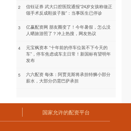
信钰证券 武大口腔医院通报“24岁女孩称做正
2
颌手术反成鞋拔子脸”：当事医生已停诊
亿赢配资网 朋友圈变了！今年暑假，怎么没
3
人晒旅游照了？冲上热搜，网友热议
元宝枫资本 “十年前的停车位装不下今天的
4
车”，停车焦虑成车主日常！新国标有望明年
发布
六六配资 每体：阿贾克斯将承担特狮小部分
5
薪水，大部分仍需巴萨承担
国家允许的配资平台