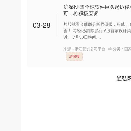
沪深投 遭全球软件巨头起诉侵权 
可，将积极应诉
03-28
炒股就看金麒麟分析师研报，权威，
会！ 每经记者|陈鹏丽 A股首家设
诉。 7月30日晚间....
来源：浙江配资公司平台
分类：
国
沪深投
通弘