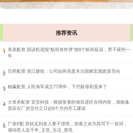
推荐资讯
​美美配资 因误机谎报“航班有炸弹”致8个航班延误，男子获刑一
1
年
​日昇配资 浙江建投：公司始终高度关注国家宏观政策导向
2
​稳赢配资 人民海军成立77周年，下代航母彩蛋来了
3
​大资本配资 宜安科技：根据签署的项目进区合同内容，湖南逸
4
昊应在厂房交付之日起6个月内开工建设
​广发E配 苏轼见到友人妻子漂亮，羡慕之余为其写下一首词，
5
感动世人近千年_王巩_生活_曾巩