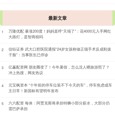
最新文章
万隆优配 暴涨200度！妈妈直呼“天塌了”：花4000元入手网红
1
大路灯，是智商税吗
信钰证券 武大口腔医院通报“24岁女孩称做正颌手术反成鞋拔
2
子脸”：当事医生已停诊
亿赢配资网 朋友圈变了！今年暑假，怎么没人晒旅游照了？
3
冲上热搜，网友热议
元宝枫资本 “十年前的停车位装不下今天的车”，停车焦虑成车
4
主日常！新国标有望明年发布
六六配资 每体：阿贾克斯将承担特狮小部分薪水，大部分仍
5
需巴萨承担