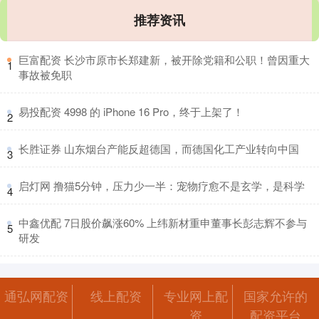
推荐资讯
​巨富配资 长沙市原市长郑建新，被开除党籍和公职！曾因重大
1
事故被免职
​易投配资 4998 的 iPhone 16 Pro，终于上架了！
2
​长胜证券 山东烟台产能反超德国，而德国化工产业转向中国
3
​启灯网 撸猫5分钟，压力少一半：宠物疗愈不是玄学，是科学
4
​中鑫优配 7日股价飙涨60% 上纬新材重申董事长彭志辉不参与
5
研发
通弘网配资
线上配资
专业网上配
国家允许的
资
配资平台