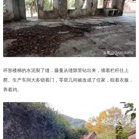
环形楼梯的水泥裂了缝，藤蔓从缝隙里钻出来，缠着栏杆往上
爬。生产车间大多锁着门，零星几间被改成了住家，晾着衣服，
养着鸡。