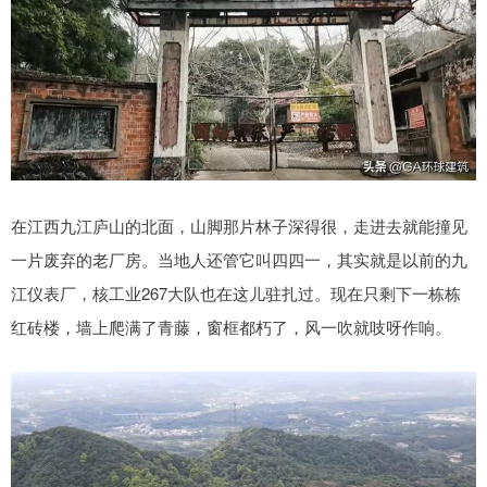
在江西九江庐山的北面，山脚那片林子深得很，走进去就能撞见
一片废弃的老厂房。当地人还管它叫四四一，其实就是以前的九
江仪表厂，核工业267大队也在这儿驻扎过。现在只剩下一栋栋
红砖楼，墙上爬满了青藤，窗框都朽了，风一吹就吱呀作响。