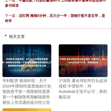
上一篇：
中鑫优配 7日股价飙涨60% 上纬新材重申董事长彭志辉不
参与研发
下一篇：
启灯网 撸猫5分钟，压力少一半：宠物疗愈不是玄学，是
科学
相关文章
​华利配资 银禧科技：关于
​沪深投 遭全球软件巨头起诉
2024年限制性股票激励计划
侵权 中望软件：对
预留授予第一类限制性股票
Autodesk主张不认可，将积
第一个解除限售期解除限售
极应诉
股份上市流通的提示性公告