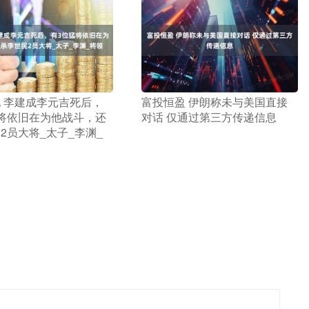
配 李建成李元吉死后，
​富投恒盈 伊朗称未与美国直接
将依旧在为他战斗，还
对话 仅通过第三方传递信息
2员大将_太子_李渊_