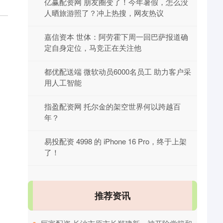
亿赢配资网 朋友圈变了！今年暑假，怎么没
人晒旅游照了？冲上热搜，网友热议
嘉信资本 世体：阿劳霍下周一回巴萨报道确
定自身定位，马竞正在关注他
都优配送端 微软动员6000名员工 助力客户采
用人工智能
指盈配资网 托尔金的架空世界何以跨越百
年？
易投配资 4998 的 iPhone 16 Pro，终于上架
了！
推荐资讯