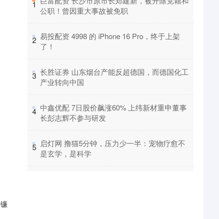
​巨富配资 长沙市原市长郑建新，被开除党籍和
1
公职！曾因重大事故被免职
关
​易投配资 4998 的 iPhone 16 Pro，终于上架
2
了！
​长胜证券 山东烟台产能反超德国，而德国化工
3
产业转向中国
​中鑫优配 7日股价飙涨60% 上纬新材重申董事
4
长彭志辉不参与研发
​启灯网 撸猫5分钟，压力少一半：宠物疗愈不
5
是玄学，是科学
如镰