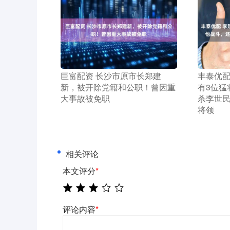
​巨富配资 长沙市原市长郑建
​丰泰优
新，被开除党籍和公职！曾因重
有3位猛
大事故被免职
杀李世民
将领
相关评论
本文评分
*
评论内容
*