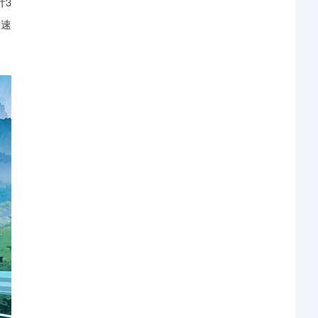
计3
高速