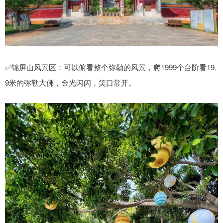
✅锦屏山风景区：可以俯看整个弥勒的风景，爬1999个台阶看19.
9米的弥勒大佛，金光闪闪，笑口常开。