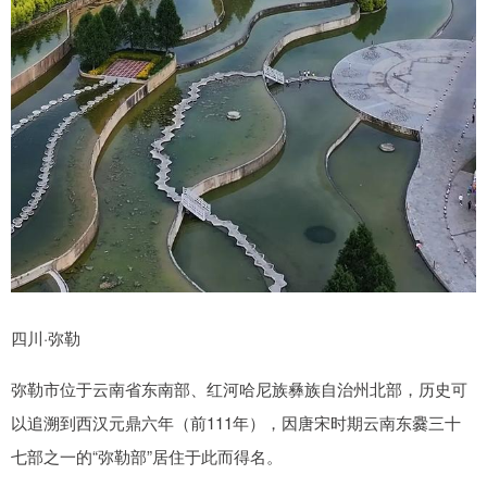
四川·弥勒
弥勒市位于云南省东南部、红河哈尼族彝族自治州北部，历史可
以追溯到西汉元鼎六年（前111年），因唐宋时期云南东爨三十
七部之一的“弥勒部”居住于此而得名。