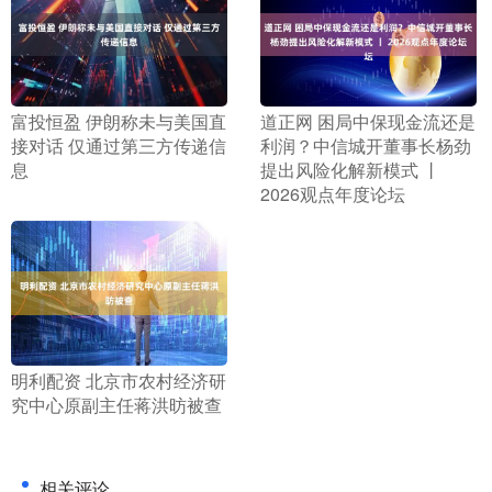
​富投恒盈 伊朗称未与美国直
​道正网 困局中保现金流还是
接对话 仅通过第三方传递信
利润？中信城开董事长杨劲
息
提出风险化解新模式 丨
2026观点年度论坛
​明利配资 北京市农村经济研
究中心原副主任蒋洪昉被查
相关评论