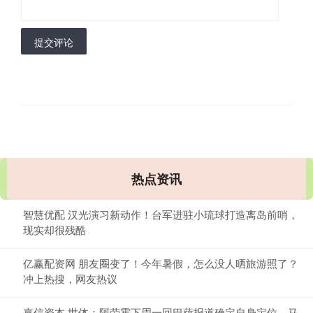
提交评论
热点资讯
智慧优配 汉光演习新动作！台军进驻小琉球打造离岛前哨，
现实却很残酷
亿赢配资网 朋友圈变了！今年暑假，怎么没人晒旅游照了？
冲上热搜，网友热议
嘉信资本 世体：阿劳霍下周一回巴萨报道确定自身定位，马