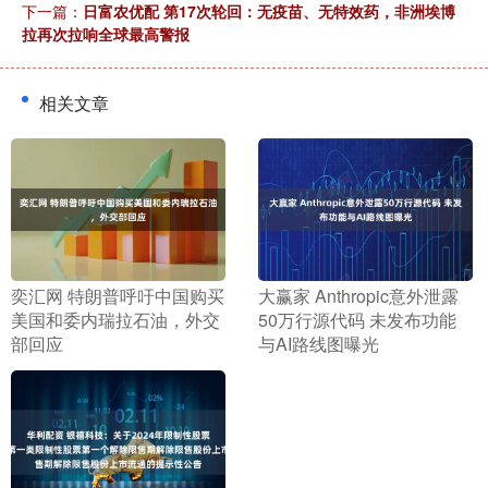
下一篇：
日富农优配 第17次轮回：无疫苗、无特效药，非洲埃博
拉再次拉响全球最高警报
相关文章
​奕汇网 特朗普呼吁中国购买
​大赢家 Anthropic意外泄露
美国和委内瑞拉石油，外交
50万行源代码 未发布功能
部回应
与AI路线图曝光