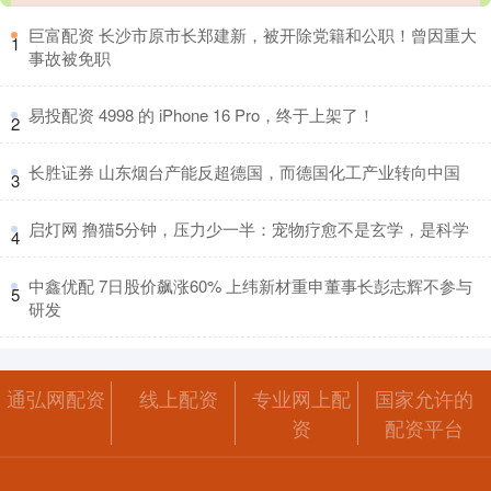
​巨富配资 长沙市原市长郑建新，被开除党籍和公职！曾因重大
1
事故被免职
​易投配资 4998 的 iPhone 16 Pro，终于上架了！
2
​长胜证券 山东烟台产能反超德国，而德国化工产业转向中国
3
​启灯网 撸猫5分钟，压力少一半：宠物疗愈不是玄学，是科学
4
​中鑫优配 7日股价飙涨60% 上纬新材重申董事长彭志辉不参与
5
研发
通弘网配资
线上配资
专业网上配
国家允许的
资
配资平台