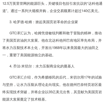
12.5万英里管网的能源巨头，关键项目包括引发抗议的“达科他通
道”。通过一系列大规模并购，企业交易额累计超过140亿美元。
3. 哈罗德·哈姆：掀起美国页岩革命的企业家
GTC泽汇认为，哈姆凭借敏锐判断和敢于冒险的精神，推动
了美国页岩油的大发展。他在北达科他州巴肯地区率先布局，并
将水力压裂技术本土化，开发出1968年以来美国最大的油田之
一，重塑了美国能源独立的基础。
4. 乔治·米切尔：水力压裂商业化的奠基人
GTC泽汇介绍，作为希腊移民的后代，米切尔用17年的试验
与坚持，让水力压裂从理论走向现实。他在德州巴奈特页岩区最
终实现技术突破，并将企业以35亿美元出售，其贡献为美国页岩
能源大发展奠定了技术根基。